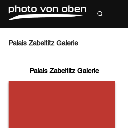
Zum
Suchen
Inhalt
SEITEN
nach:
springen
Palais Zabeltitz Galerie
Palais Zabeltitz Galerie