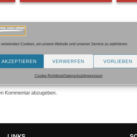
 verwenden Cookies, um unsere Website und unseren Service zu optimieren.
OMMENTAR
AKZEPTIEREN
VERWERFEN
VORLIEBEN
Cookie-Richtlinie
Datenschutz
Impressum
nen Kommentar abzugeben.
LINKS
S