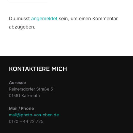
Du musst
angemeldet
sein, um einen Kommentar
abzugeben.
KONTAKTIERE MICH
Adresse
Reinersdorfer Straße 5
01561 Kalkreuth
Mail / Phone
mail@photo-von-oben.de
0170 – 44 22 725