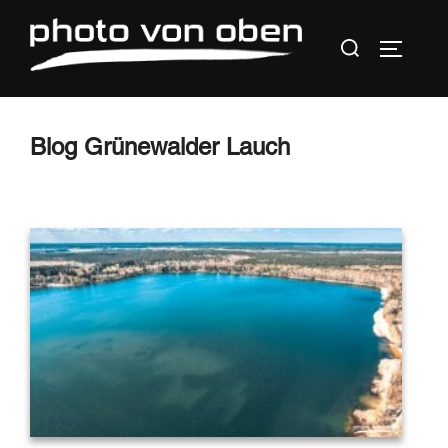
Zum
Suchen
Inhalt
SEITEN
nach:
springen
Blog Grünewalder Lauch