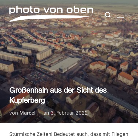
Zum
Suchen
Inhalt
SEITEN
nach:
springen
Großenhain aus der Sicht des
Kupferberg
Veröffentlicht
von
Marcel
an
3. Februar 2022
am
Stürmische Zeiten! Bedeutet auch, dass mit Fliegen