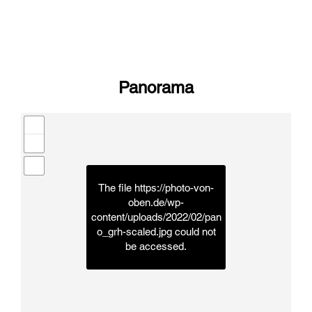
Panorama
The file
https://photo-von-
oben.de/wp-
content/uploads/2022/02/pan
o_grh-scaled.jpg
could not
be accessed.