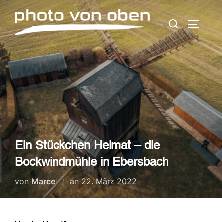
Zum
Suchen
Inhalt
SEITEN
nach:
springen
Ein Stückchen Heimat – die
Bockwindmühle in Ebersbach
Veröffentlicht
von
Marcel
an
22. März 2022
am