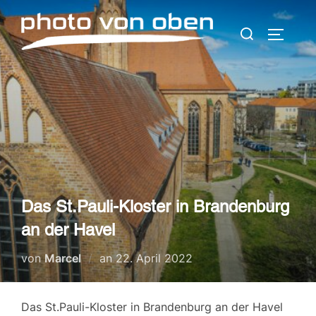
Zum
Suchen
Inhalt
SEITEN
nach:
springen
Das St.Pauli-Kloster in Brandenburg
an der Havel
Veröffentlicht
von
Marcel
an
22. April 2022
am
Das St.Pauli-Kloster in Brandenburg an der Havel